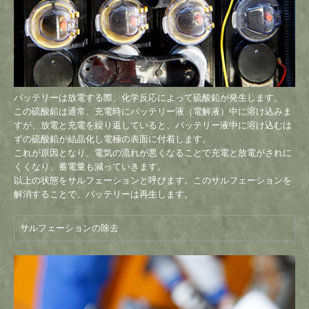
バッテリーは放電する際、化学反応によって硫酸鉛が発生します。
この硫酸鉛は通常、充電時にバッテリー液（電解液）中に溶け込みま
すが、放電と充電を繰り返していると、バッテリー液中に溶け込むは
ずの硫酸鉛が結晶化し電極の表面に付着します。
これが原因となり、電気の流れが悪くなることで充電と放電がされに
くくなり、蓄電量も減っていきます。
以上の状態をサルフェーションと呼びます。このサルフェーションを
解消することで、バッテリーは再生します。
サルフェーションの除去