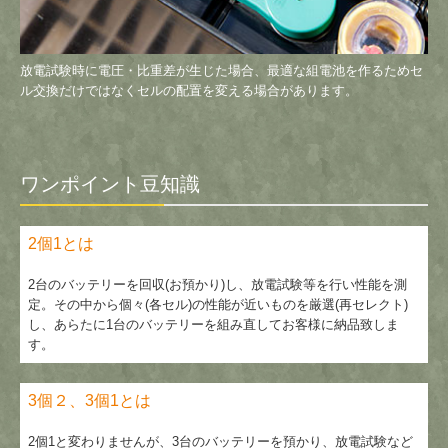
放電試験時に電圧・比重差が生じた場合、最適な組電池を作るためセ
ル交換だけではなくセルの配置を変える場合があります。
ワンポイント豆知識
2個1とは
2台のバッテリーを回収(お預かり)し、放電試験等を行い性能を測
定。その中から個々(各セル)の性能が近いものを厳選(再セレクト)
し、あらたに1台のバッテリーを組み直してお客様に納品致しま
す。
3個２、3個1とは
2個1と変わりませんが、3台のバッテリーを預かり、放電試験など