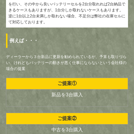
を行い、その中から良いバッテリーセルを2台分取れれば2台納品で
きるケースもありますが、1台分しか取れないケースもあります。
逆に1台以上2台未満しか取れない場合、不足分は弊社の在庫セルに
て対応しております。
例えば・・・
ディーラーから３台新品に更新を勧められているが、予算も取りづら
い、けれどもバッテリーの動きが悪く仕事にならないという会社様の
場合の提案
ご提案①
新品を3台購入
ご提案②
中古を3台購入